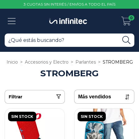
3 CUOTAS SIN INTERÉS / ENVÍOS A TODO EL PAÍS
0
Inicio
>
Accesorios y Electro
>
Parlantes
>
STROMBERG
STROMBERG
Filtrar
SIN STOCK
SIN STOCK