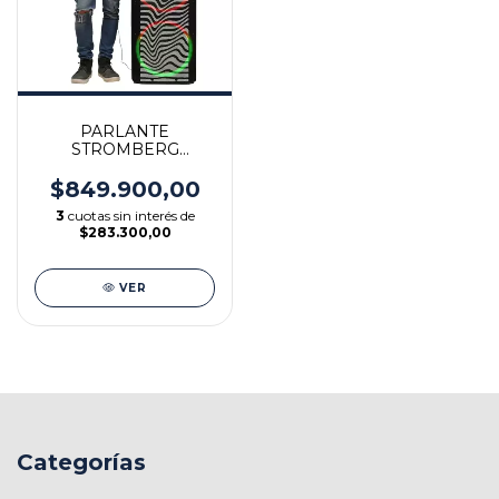
PARLANTE
STROMBERG
PROFESIONAL
INSPIRE PRO 300W
$849.900,00
RMS
3
cuotas sin interés de
$283.300,00
VER
Categorías