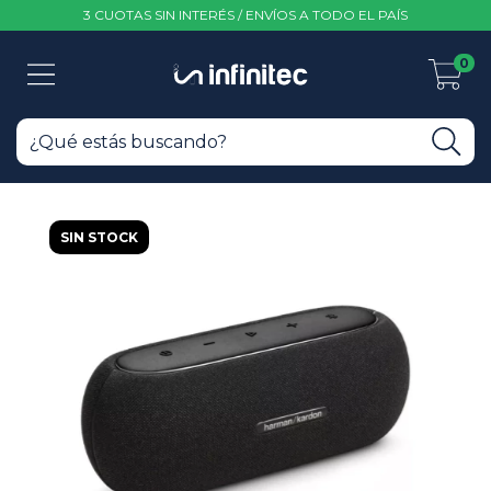
3 CUOTAS SIN INTERÉS / ENVÍOS A TODO EL PAÍS
0
SIN STOCK