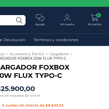
0
Ayuda
Mi cuenta
Mi carrito
de Devolución
Términos y condiciones
cio
>
Accesorios y Electro
>
Cargadores
>
RGADOR FOXBOX 20W FLUX TYPO-C
CARGADOR FOXBOX
0W FLUX TYPO-C
$25.900,00
cio sin impuestos
$21.404,96
3
cuotas sin interés de
$8.633,33