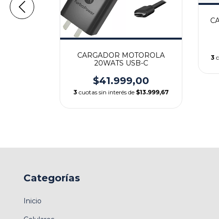
C
X 30WATS
C
CARGADOR MOTOROLA
3
c
20WATS USB-C
,00
$41.999,00
$16.666,33
3
cuotas sin interés de
$13.999,67
Categorías
Inicio