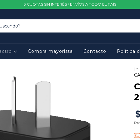
3 CUOTAS SIN INTERÉS / ENVÍOS A TODO EL PAÍS
lectro
Compra mayorista
Contacto
Política 
Ini
CA
2
Pre