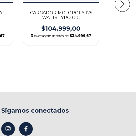
A
CARGADOR MOTOROLA 125
WATTS TYPO C-C
$104.999,00
CARGA
,67
3
cuotas sin interés de
$34.999,67
AUTO
$
3
cuotas si
Sigamos conectados