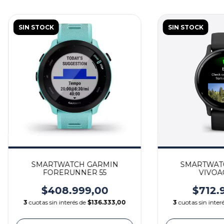
SIN STOCK
SIN STOCK
SMARTWATCH GARMIN
SMARTWAT
FORERUNNER 55
VIVOAC
$408.999,00
$712.
3
cuotas sin interés de
$136.333,00
3
cuotas sin inter